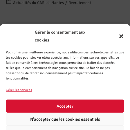
Actualités du CASI de Nantes
/
Recrutement
Gérer le consentement aux
cookies
Pour offrir une meilleure expérience, nous utilisons des technologies telles que
les cookies pour stocker et/ou accéder aux informations sur vos appareils. Le
Contact
Sur les
Recevez
Le CASI
ez le
réseaux
les
recrute
fait de consentir à ces technologies nous permettra de traiter des données
CASI de
sociaux
actuali
telles que le comportement de navigation sur ce site. Le fait de ne pas
Nantes
tés par
consentir ou de retirer son consentement peut impacter certaines
mail
fonctionnalités.
S'inscrire
Gérer les services
à la
mailing-
list
Accepter
N'accepter que les cookies essentiels