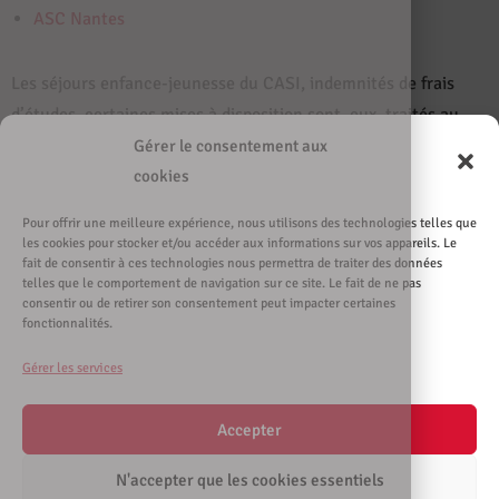
ASC Nantes
Les séjours enfance-jeunesse du CASI, indemnités de frais
d’études, certaines mises à disposition sont, eux, traités au
siège administratif, vous retrouverez les contacts appropriés
Gérer le consentement aux
cookies
dans chacune des rubriques de ce site internet.
Pour offrir une meilleure expérience, nous utilisons des technologies telles que
les cookies pour stocker et/ou accéder aux informations sur vos appareils. Le
Contact
Sur les
Recevez
Le CASI
fait de consentir à ces technologies nous permettra de traiter des données
ez le
réseaux
les
recrute
CASI de
sociaux
actuali
telles que le comportement de navigation sur ce site. Le fait de ne pas
Nantes
tés par
consentir ou de retirer son consentement peut impacter certaines
mail
fonctionnalités.
S'inscrire
Gérer les services
à la
mailing-
list
Accepter
N'accepter que les cookies essentiels