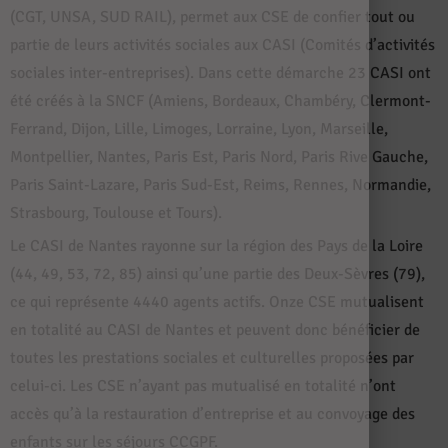
(CGT, UNSA, SUD RAIL), permet aux CSE de confier tout ou
partie de leurs activités sociales aux CASI (Comités d’activités
sociales inter-entreprises). Dans cette démarche 23 CASI ont
été créés à la SNCF (Amiens, Bordeaux, Chambéry, Clermont-
Ferrand, Dijon, Lille, Limoges, Lorraine, Lyon, Marseille,
Montpellier, Nantes, Paris Est, Paris Nord, Paris Rive Gauche,
Paris Saint-Lazare, Paris Sud-Est, Reims, Rennes, Normandie,
Strasbourg, Toulouse et Tours).
Le CASI de Nantes rayonne sur la région des Pays de la Loire
(44, 49, 53, 72, 85) ainsi qu’une partie des Deux-Sèvres (79),
ce qui représente 4440 agents actifs. Onze CSE mutualisent
en totalité au CASI de Nantes et peuvent donc bénéficier de
toutes les prestations sociales et culturelles proposées par
celui-ci. Les CSE n’ayant pas mutualisé en totalité n’ont
accès qu’à la restauration d’entreprise et au convoyage des
enfants sur les séjours CCGPF.