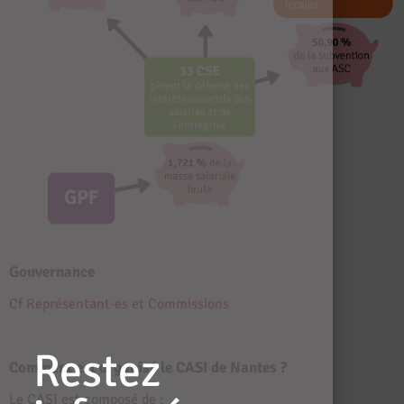
Gouvernance
Cf
Représentant·es
et
Commissions
Restez
Comment est organisé le CASI de Nantes ?
Le CASI est composé de :