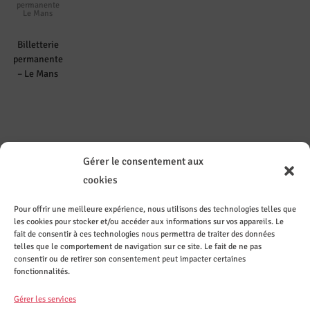
permanente
Le Mans
Billetterie
permanente
– Le Mans
Gérer le consentement aux
cookies
Pour offrir une meilleure expérience, nous utilisons des technologies telles que
les cookies pour stocker et/ou accéder aux informations sur vos appareils. Le
Contact
Sur les
Recevez
Le CASI
ez le
réseaux
les
recrute
fait de consentir à ces technologies nous permettra de traiter des données
CASI de
sociaux
actuali
telles que le comportement de navigation sur ce site. Le fait de ne pas
Nantes
tés par
consentir ou de retirer son consentement peut impacter certaines
mail
fonctionnalités.
S'inscrire
Gérer les services
à la