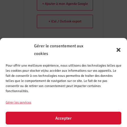
+ Ajouter à mon Agenda Google
+ iCal / Outlook export
Gérer le consentement aux
cookies
Powered by
Modern Events Calendar
Pour offrir une meilleure expérience, nous utilisons des technologies telles que
les cookies pour stocker et/ou accéder aux informations sur vos appareils. Le
Contact
Sur les
Recevez
Le CASI
ez le
réseaux
les
recrute
fait de consentir à ces technologies nous permettra de traiter des données
CASI de
sociaux
actuali
telles que le comportement de navigation sur ce site. Le fait de ne pas
Nantes
tés par
consentir ou de retirer son consentement peut impacter certaines
mail
fonctionnalités.
S'inscrire
Gérer les services
à la
mailing-
list
Accepter