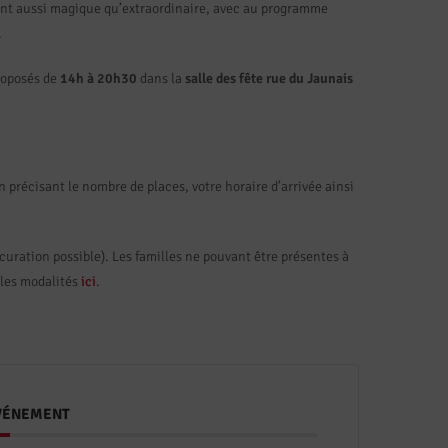
t aussi magique qu’extraordinaire, avec au programme
…
roposés de
14h à 20h30
dans la
salle des fête rue du Jaunais
n précisant le nombre de places, votre horaire d’arrivée ainsi
curation possible). Les familles ne pouvant être présentes à
s les modalités
ici
.
ÉVÉNEMENT