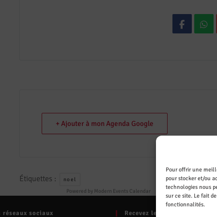
+ Ajouter à mon Agenda Google
Pour offrir une meil
Étiquettes :
pour stocker et/ou ac
noel
technologies nous pe
Powered by
Modern Events Calendar
sur ce site. Le fait 
fonctionnalités.
s réseaux sociaux
Recevez les actualités par m