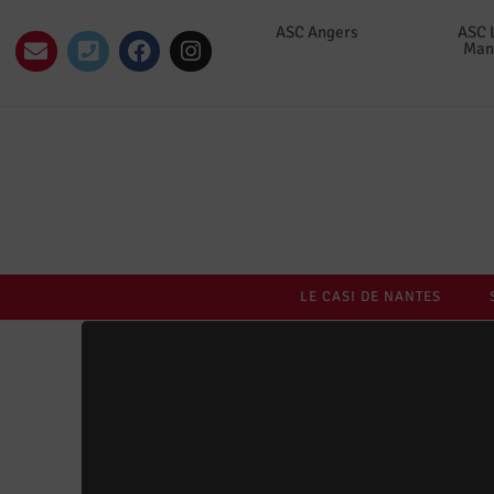
ASC Angers
ASC 
Man
LE CASI DE NANTES