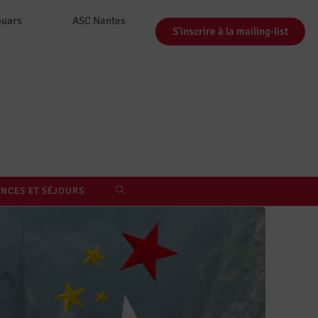
ouars
ASC Nantes
S'inscrire à la mailing-list
NCES ET SÉJOURS