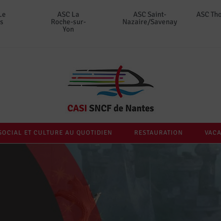
Le
ASC La
ASC Saint-
ASC Th
s
Roche-sur-
Nazaire/Savenay
Yon
SOCIAL ET CULTURE AU QUOTIDIEN
RESTAURATION
VACA