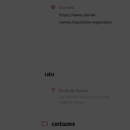
Site Web
https://www.casi-de-
nantes.fr/activites-regionales/
LIEU
Zénith de Nantes
ZAC d'Ar Mor, boulevard du Zénith,
44800 St-Herblain
CATÉGORIE