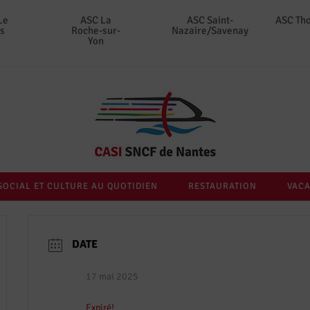
Le
ASC La
ASC Saint-
ASC Th
s
Roche-sur-
Nazaire/Savenay
Yon
SOCIAL ET CULTURE AU QUOTIDIEN
RESTAURATION
VACA
DATE
17 mai 2025
Expiré!