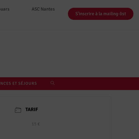
ouars
ASC Nantes
S'inscrire à la mailing-list
NCES ET SÉJOURS
TARIF
15 €