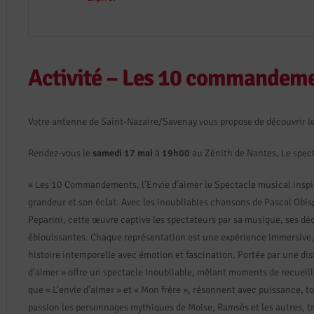
Activité – Les 10 commandem
Votre antenne de Saint-Nazaire/Savenay vous propose de découvrir l
Rendez-vous le
samedi 17 mai
à
19h00
au Zénith de Nantes
.
Le spec
« Les 10 Commandements, l’Envie d’aimer le Spectacle musical inspiré
grandeur et son éclat. Avec les inoubliables chansons de Pascal Obi
Peparini, cette œuvre captive les spectateurs par sa musique, ses dé
éblouissantes. Chaque représentation est une expérience immersive, tr
histoire intemporelle avec émotion et fascination. Portée par une d
d’aimer » offre un spectacle inoubliable, mêlant moments de recueil
que « L’envie d’aimer » et « Mon frère », résonnent avec puissance, t
passion les personnages mythiques de Moise, Ramsès et les autres, tra