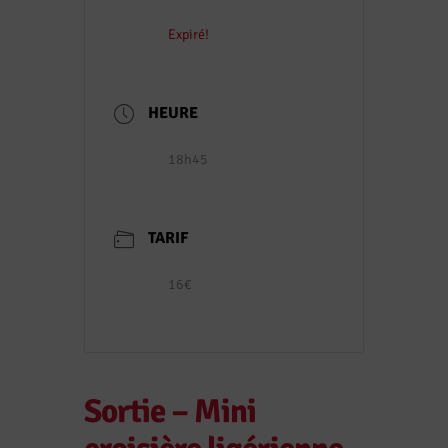
Expiré!
HEURE
18h45
TARIF
16€
Sortie – Mini