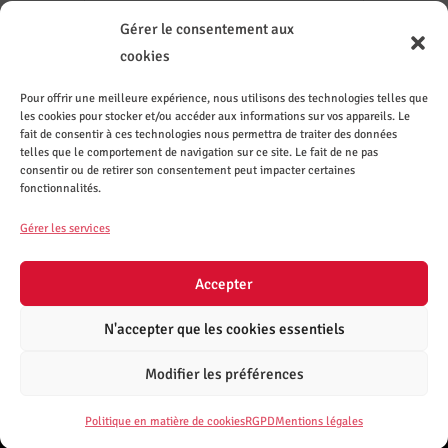
Gérer le consentement aux
cookies
Powered by
Modern Events Calendar
Pour offrir une meilleure expérience, nous utilisons des technologies telles que
les cookies pour stocker et/ou accéder aux informations sur vos appareils. Le
Contact
Sur les
Recevez
Le CASI
ez le
réseaux
les
recrute
fait de consentir à ces technologies nous permettra de traiter des données
CASI de
sociaux
actuali
telles que le comportement de navigation sur ce site. Le fait de ne pas
Nantes
tés par
consentir ou de retirer son consentement peut impacter certaines
mail
fonctionnalités.
S'inscrire
Gérer les services
à la
mailing-
list
Accepter
N'accepter que les cookies essentiels
Modifier les préférences
Coordonnées
Mentions légales
RGPD
Cookies
Partenaires
Plan du site
Politique en matière de cookies
RGPD
Mentions légales
Copyright CASI de Nantes