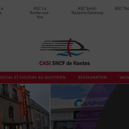
Le
ASC La
ASC Saint-
ASC Th
s
Roche-sur-
Nazaire/Savenay
Yon
SOCIAL ET CULTURE AU QUOTIDIEN
RESTAURATION
VACA