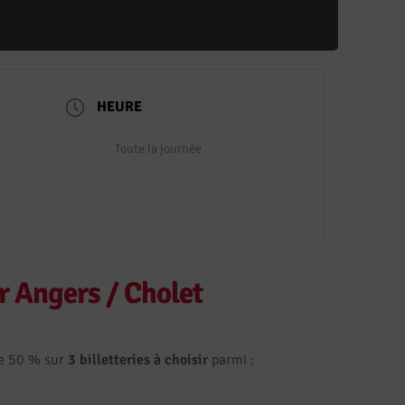
HEURE
Toute la journée
r Angers / Cholet
de 50 % sur
3
billetteries à choisir
parmi :