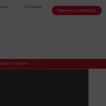
ouars
ASC Nantes
S'inscrire à la mailing-list
NCES ET SÉJOURS