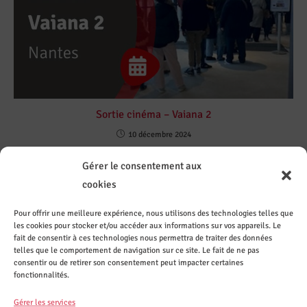
Sortie cinéma – Vaiana 2
10 décembre 2024
Gérer le consentement aux
cookies
Pour offrir une meilleure expérience, nous utilisons des technologies telles que
les cookies pour stocker et/ou accéder aux informations sur vos appareils. Le
Contact
Sur les
Recevez
Le CASI
fait de consentir à ces technologies nous permettra de traiter des données
ez le
réseaux
les
recrute
CASI de
sociaux
actuali
telles que le comportement de navigation sur ce site. Le fait de ne pas
Nantes
tés par
consentir ou de retirer son consentement peut impacter certaines
mail
fonctionnalités.
S'inscrire
Gérer les services