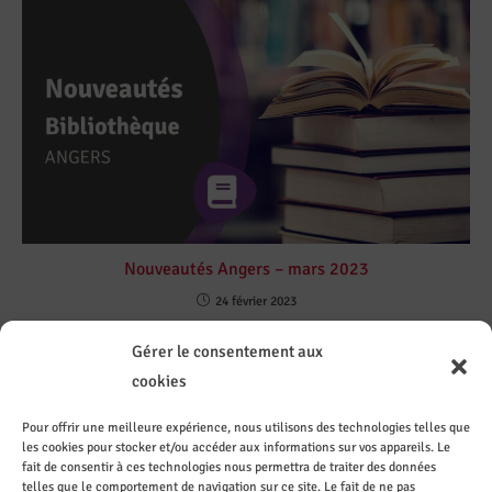
Nouveautés Angers – mars 2023
24 février 2023
Gérer le consentement aux
cookies
Pour offrir une meilleure expérience, nous utilisons des technologies telles que
les cookies pour stocker et/ou accéder aux informations sur vos appareils. Le
Contact
Sur les
Recevez
Le CASI
ez le
réseaux
les
recrute
fait de consentir à ces technologies nous permettra de traiter des données
CASI de
sociaux
actuali
telles que le comportement de navigation sur ce site. Le fait de ne pas