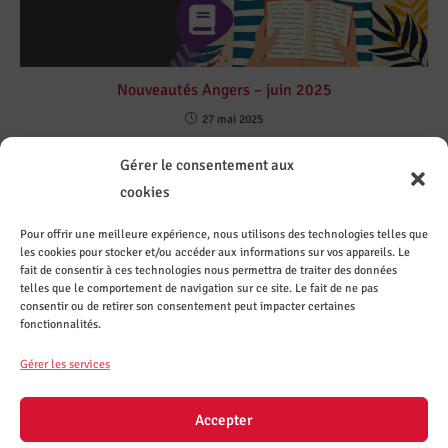
Nouveautés Angers – juin 2025
27 mai 2025
Gérer le consentement aux
cookies
Pour offrir une meilleure expérience, nous utilisons des technologies telles que
les cookies pour stocker et/ou accéder aux informations sur vos appareils. Le
Contact
Sur les
Recevez
Le CASI
ez le
réseaux
les
recrute
fait de consentir à ces technologies nous permettra de traiter des données
CASI de
sociaux
actuali
telles que le comportement de navigation sur ce site. Le fait de ne pas
Nantes
tés par
consentir ou de retirer son consentement peut impacter certaines
mail
fonctionnalités.
S'inscrire
Gérer les services
à la
mailing-
list
Accepter