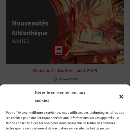
Nouveautés Nantes – août 2025
14 août 2025
Gérer le consentement aux
cookies
Pour offrir une meilleure expérience, nous utilisons des technologies telles que
les cookies pour stocker et/ou accéder aux informations sur vos appareils. Le
Contact
Sur les
Recevez
Le CASI
fait de consentir à ces technologies nous permettra de traiter des données
ez le
réseaux
les
recrute
CASI de
sociaux
actuali
telles que le comportement de navigation sur ce site. Le fait de ne pas