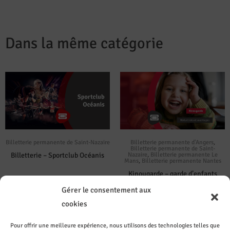
Dans la même catégorie
Billetterie permanente de Saint-Nazaire
Billetterie permanente d'Angers
,
Billetterie permanente de Saint-
Billetterie – Sportclub Océanis
Nazaire
,
Billetterie permanente Le
Mans
,
Billetterie permanente Nantes
Kinougarde – garde d’enfants
Gérer le consentement aux
cookies
Pour offrir une meilleure expérience, nous utilisons des technologies telles que