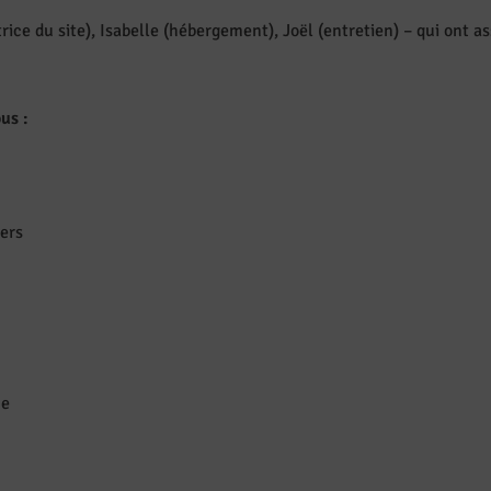
ce du site), Isabelle (hébergement), Joël (entretien) – qui ont as
ous
:
gers
ce