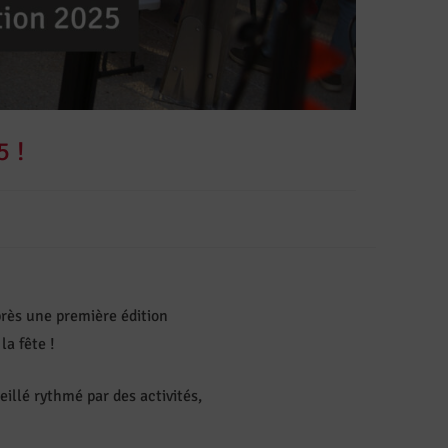
5 !
près une première édition
a fête !
illé rythmé par des activités,