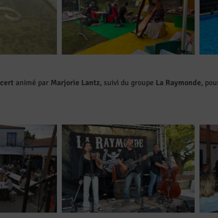
cert
animé par
Marjorie Lantz
, suivi du groupe
La Raymonde
, pou