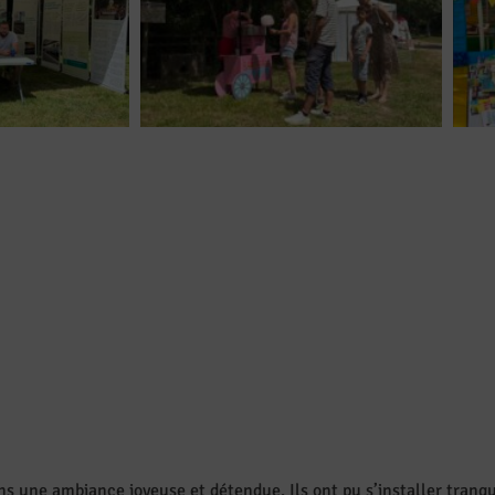
ans une ambiance joyeuse et détendue. Ils ont pu s’installer tran