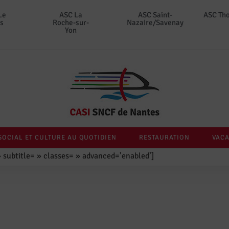
Le
ASC La
ASC Saint-
ASC Th
s
Roche-sur-
Nazaire/Savenay
Yon
SOCIAL ET CULTURE AU QUOTIDIEN
RESTAURATION
VACA
 » subtitle= » classes= » advanced=’enabled’]