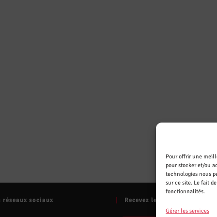
Pour offrir une meil
pour stocker et/ou ac
technologies nous pe
sur ce site. Le fait 
fonctionnalités.
s réseaux sociaux
Recevez les actualités par m
Gérer les services