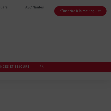
ouars
ASC Nantes
S'inscrire à la mailing-list
NCES ET SÉJOURS