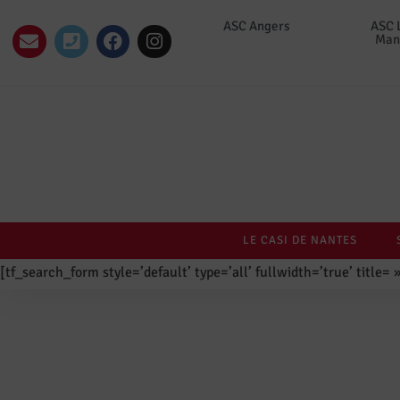
ASC Angers
ASC 
Man
LE CASI DE NANTES
[tf_search_form style=’default’ type=’all’ fullwidth=’true’ title=