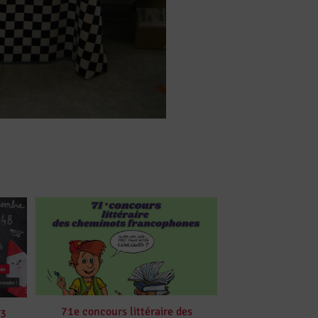
71e concours littéraire des
23