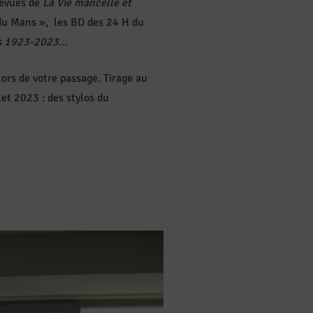
revues de
La Vie mancelle et
 du Mans », les BD des 24 H du
s 1923-2023
…
ors de votre passage. Tirage au
let 2023 : des stylos du