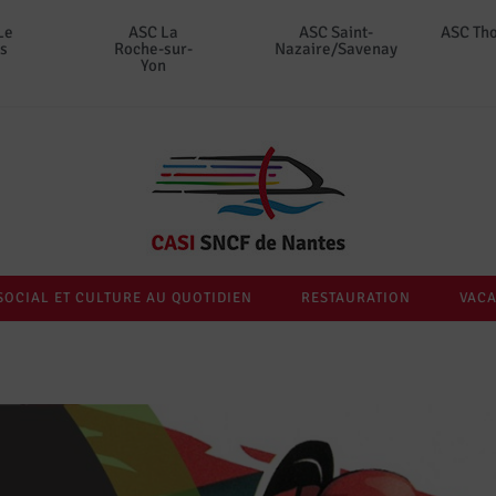
Le
ASC La
ASC Saint-
ASC Th
s
Roche-sur-
Nazaire/Savenay
Yon
SOCIAL ET CULTURE AU QUOTIDIEN
RESTAURATION
VACA