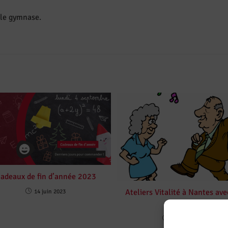
 le gymnase.
adeaux de fin d’année 2023
Ateliers Vitalité à Nantes ave
14 juin 2023
CPR
12 mai 2023