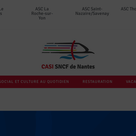
Le
ASC La
ASC Saint-
ASC Th
s
Roche-sur-
Nazaire/Savenay
Yon
SOCIAL ET CULTURE AU QUOTIDIEN
RESTAURATION
VACA