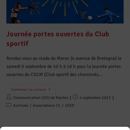
Journée portes ouvertes du Club
sportif
Rendez-vous au stade du Maroc (4 avenue de Bretagne) le
samedi 9 septembre de 10 h à 18 h pour la journée portes
ouvertes du CSCM (Club sportif des cheminots…
Continuer La Lecture
Communication CASI de Nantes
4 septembre 2023
Archives
/
Associations 72
/
USCF