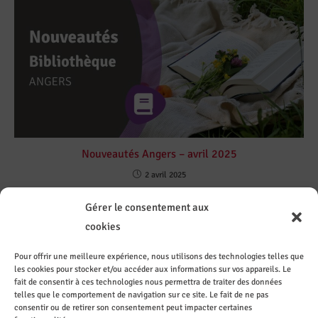
Nouveautés Angers – avril 2025
2 avril 2025
Gérer le consentement aux
cookies
Pour offrir une meilleure expérience, nous utilisons des technologies telles que
les cookies pour stocker et/ou accéder aux informations sur vos appareils. Le
Contact
Sur les
Recevez
Le CASI
ez le
réseaux
les
recrute
fait de consentir à ces technologies nous permettra de traiter des données
CASI de
sociaux
actuali
telles que le comportement de navigation sur ce site. Le fait de ne pas
Nantes
tés par
consentir ou de retirer son consentement peut impacter certaines
mail