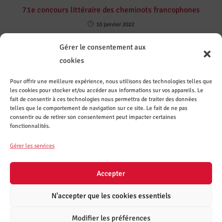
71e concours littéraire des cheminots francophones
10 janvier 2022
Gérer le consentement aux
cookies
Pour offrir une meilleure expérience, nous utilisons des technologies telles que
les cookies pour stocker et/ou accéder aux informations sur vos appareils. Le
Contact
Sur les
Recevez
Le CASI
fait de consentir à ces technologies nous permettra de traiter des données
ez le
réseaux
les
recrute
CASI de
sociaux
actuali
telles que le comportement de navigation sur ce site. Le fait de ne pas
Nantes
tés par
consentir ou de retirer son consentement peut impacter certaines
mail
fonctionnalités.
S'inscrire
Gérer les services
à la
mailing-
list
Accepter
N'accepter que les cookies essentiels
Modifier les préférences
Coordonnées
Mentions légales
RGPD
Cookies
Partenaires